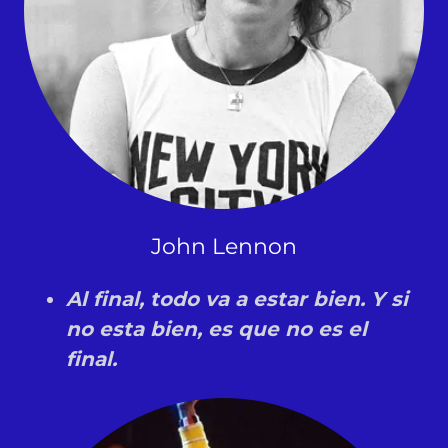
John Lennon
Al final, todo va a estar bien. Y si
no esta bien, es que no es el
final.