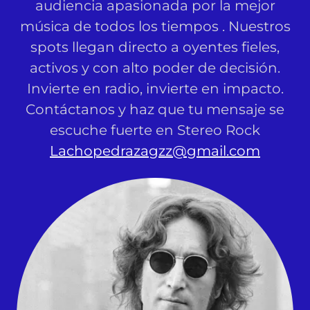
audiencia apasionada por la mejor
música de todos los tiempos . Nuestros
spots llegan directo a oyentes fieles,
activos y con alto poder de decisión.
Invierte en radio, invierte en impacto.
Contáctanos y haz que tu mensaje se
escuche fuerte en Stereo Rock
Lachopedrazagzz@gmail.com